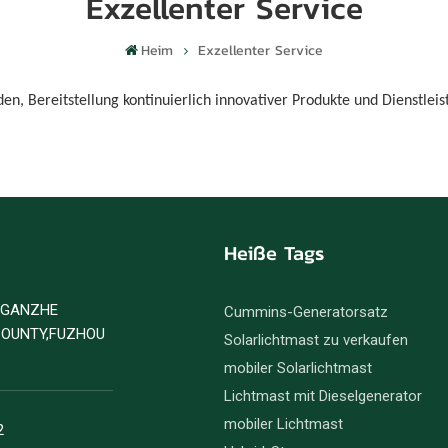
Exzellenter Service
Heim
Exzellenter Service
en, Bereitstellung kontinuierlich innovativer Produkte und Dienstlei
Heiße Tags
D GANZHE
Cummins-Generatorsatz
COUNTY,FUZHOU
Solarlichtmast zu verkaufen
mobiler Solarlichtmast
Lichtmast mit Dieselgenerator
mobiler Lichtmast
2