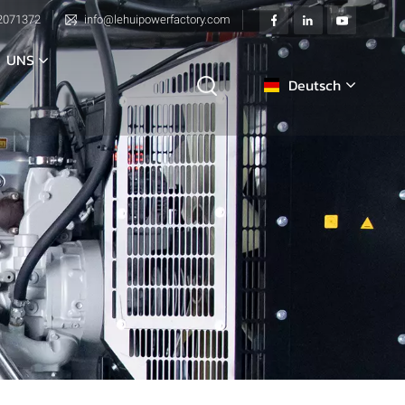
2071372
info@lehuipowerfactory.com
 UNS
Deutsch
English
français
Deutsch
italiano
русский
español