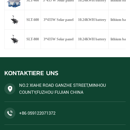
SLT-400
3*435 W Solar panel
10.24KWH battery
lithium batte
SLT-600
3*435W Solar panel
10.24KWH battery
lithium batte
SLT-800
3*435W Solar panel
10.24KWH battery
lithium batte
KONTAKTIERE UNS
NO.2 XIAHE ROAD GANZHE STREET,MINHOU
COUNTY,FUZHOU FUJIAN CHINA
+86 059122071372