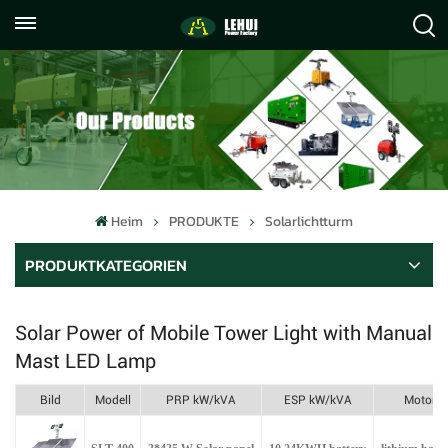
+86
info@lehuipowerfactory.com
059122071372
Heim
PRODUKTE
Solarlichtturm
PRODUKTKATEGORIEN
Solar Power of Mobile Tower Light with Manual
Mast
LED Lamp
Bild
Modell
PRP kW/kVA
ESP kW/kVA
Motor