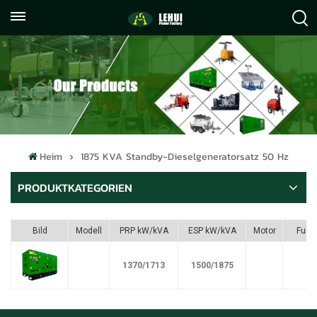
+86
info@lehuipowerfactory.com
059122071372
Heim
1875 KVA Standby-Dieselgeneratorsatz 50 Hz
PRODUKTKATEGORIEN
Bild
Modell
PRP kW/kVA
ESP kW/kVA
Motor
Fule
1370/1713
1500/1875