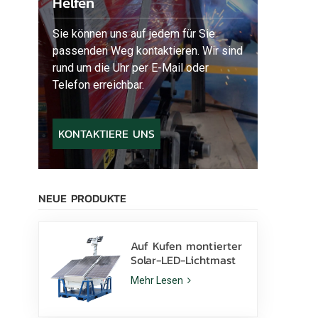
Helfen
Sie können uns auf jedem für Sie
passenden Weg kontaktieren. Wir sind
rund um die Uhr per E-Mail oder
Telefon erreichbar.
KONTAKTIERE UNS
NEUE PRODUKTE
Auf Kufen montierter
Solar-LED-Lichtmast
mit 400-W-LED-
Mehr Lesen
Lampen und Lithium-
Batterie zu verkaufen