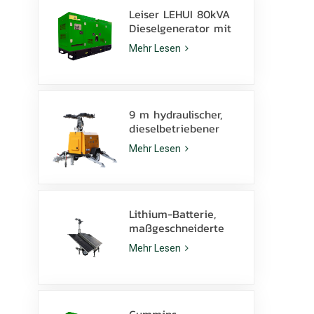
Leiser LEHUI 80kVA
Dieselgenerator mit
Cummins 4Bta3.9-G11
Mehr Lesen
Motor für den
Bergbau
9 m hydraulischer,
dieselbetriebener
mobiler Lichtmast
Mehr Lesen
mit 350 W LED-
Lampen und 1000 W
Metallhalogenid
Lithium-Batterie,
maßgeschneiderte
Solar-Lichtmast 600
Mehr Lesen
W LED-Lampen mit
Kufe
Cummins-