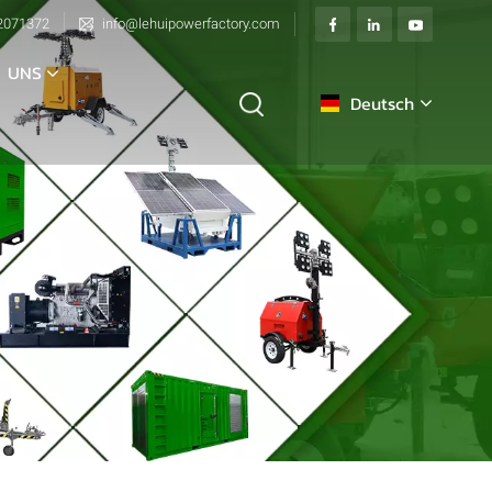
2071372
info@lehuipowerfactory.com
 UNS
Deutsch
English
français
Deutsch
italiano
русский
español