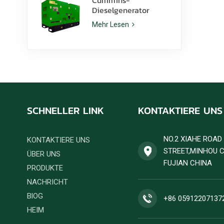
Dieselgenerator
6ZTAA13-G2 mit einer
Mehr Lesen
Nennleistung von 425
kVA für staubige
Klimazonen
SCHNELLER LINK
KONTAKTIERE UNS
NO.2 XIAHE ROA
KONTAKTIERE UNS
STREET,MINHOU 
ÜBER UNS
FUJIAN CHINA
PRODUKTE
NACHRICHT
BlOG
+86 05912207137
HEIM