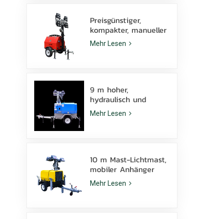
Preisgünstiger,
kompakter, manueller
Diesel-Lichtmast mit
Mehr Lesen
4 x 1000-W-
Metallhalogenidlampen
9 m hoher,
hydraulisch und
manuell
Mehr Lesen
höhenverstellbarer
mobiler Lichtmast
mit LED-
Metallhalogenidlampe
10 m Mast-Lichtmast,
mobiler Anhänger
KLT-10000V,
Mehr Lesen
Überwachung