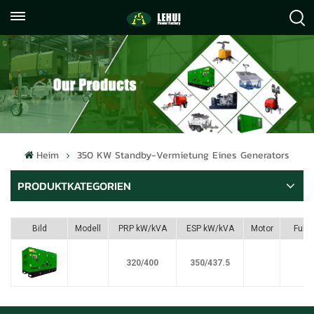
+86
info@lehuipowerfactory.com
059122071372
Heim
350 KW Standby-Vermietung Eines Generators
PRODUKTKATEGORIEN
Bild
Modell
PRP kW/kVA
ESP kW/kVA
Motor
Fule
320/400
350/437.5