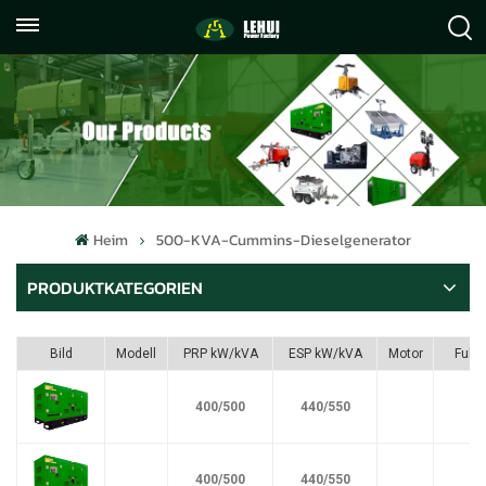
+86
info@lehuipowerfactory.com
059122071372
Heim
500-KVA-Cummins-Dieselgenerator
PRODUKTKATEGORIEN
Bild
Modell
PRP kW/kVA
ESP kW/kVA
Motor
Fule
400/500
440/550
400/500
440/550