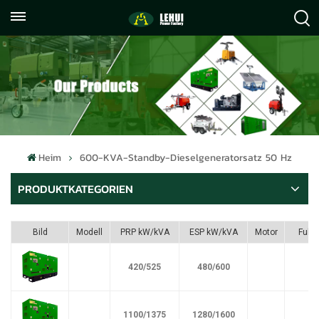
+86
info@lehuipowerfactory.com
059122071372
Heim
600-KVA-Standby-Dieselgeneratorsatz 50 Hz
PRODUKTKATEGORIEN
Bild
Modell
PRP kW/kVA
ESP kW/kVA
Motor
Fule
420/525
480/600
1100/1375
1280/1600