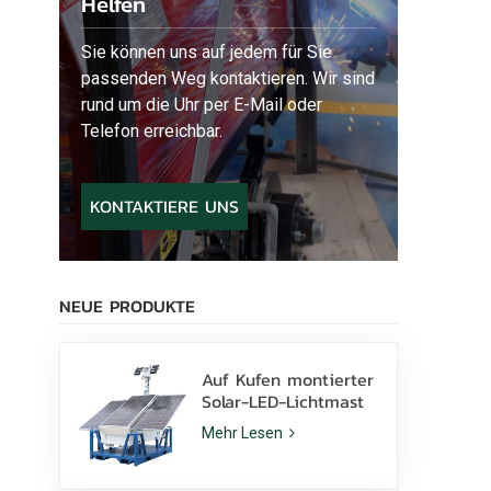
Helfen
Sie können uns auf jedem für Sie
passenden Weg kontaktieren. Wir sind
rund um die Uhr per E-Mail oder
Telefon erreichbar.
KONTAKTIERE UNS
NEUE PRODUKTE
Auf Kufen montierter
Solar-LED-Lichtmast
mit 400-W-LED-
Mehr Lesen
Lampen und Lithium-
Batterie zu verkaufen