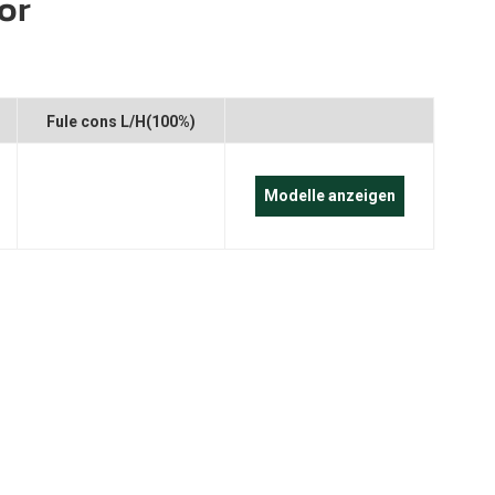
or
português
العربية
Melayu
r
Fule cons L/H(100%)
Indonesia
Modelle anzeigen