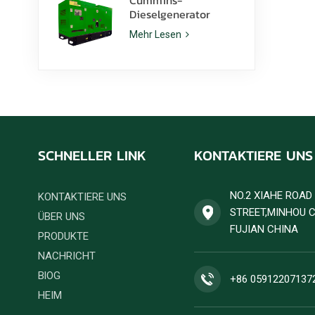
Dieselgenerator
6ZTAA13-G2 mit einer
Mehr Lesen
Nennleistung von 425
kVA für staubige
Klimazonen
SCHNELLER LINK
KONTAKTIERE UNS
NO.2 XIAHE ROA
KONTAKTIERE UNS
STREET,MINHOU 
ÜBER UNS
FUJIAN CHINA
PRODUKTE
NACHRICHT
BlOG
+86 05912207137
HEIM