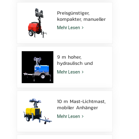
Preisgünstiger,
kompakter, manueller
Diesel-Lichtmast mit
Mehr Lesen
4 x 1000-W-
Metallhalogenidlampen
9 m hoher,
hydraulisch und
manuell
Mehr Lesen
höhenverstellbarer
mobiler Lichtmast
mit LED-
Metallhalogenidlampe
10 m Mast-Lichtmast,
mobiler Anhänger
KLT-10000V,
Mehr Lesen
Überwachung