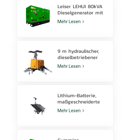
Leiser LEHUI 80kVA
Dieselgenerator mit
Cummins 4Bta3.9-G11
Mehr Lesen
Motor für den
Bergbau
9 m hydraulischer,
dieselbetriebener
mobiler Lichtmast
Mehr Lesen
mit 350 W LED-
Lampen und 1000 W
Metallhalogenid
Lithium-Batterie,
maßgeschneiderte
Solar-Lichtmast 600
Mehr Lesen
W LED-Lampen mit
Kufe
Cummins-