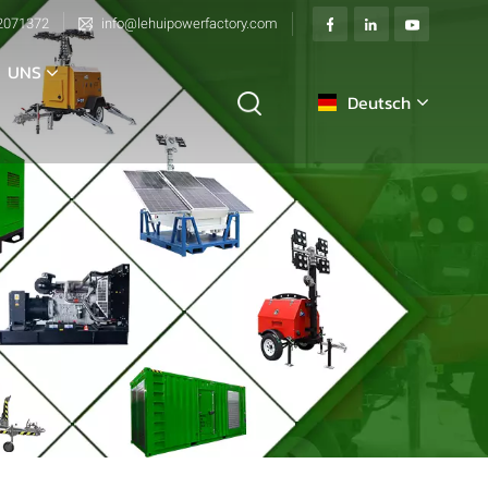
2071372
info@lehuipowerfactory.com
 UNS
Deutsch
English
français
Deutsch
italiano
русский
español