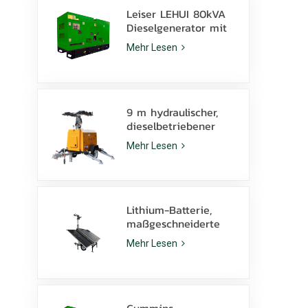
Leiser LEHUI 80kVA
Dieselgenerator mit
Cummins 4Bta3.9-G11
Mehr Lesen
Motor für den
Bergbau
9 m hydraulischer,
dieselbetriebener
mobiler Lichtmast
Mehr Lesen
mit 350 W LED-
Lampen und 1000 W
Metallhalogenid
Lithium-Batterie,
maßgeschneiderte
Solar-Lichtmast 600
Mehr Lesen
W LED-Lampen mit
Kufe
Cummins-