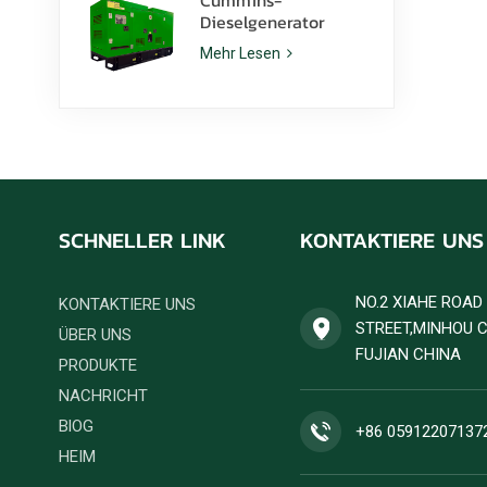
Dieselgenerator
6ZTAA13-G2 mit einer
Mehr Lesen
Nennleistung von 425
kVA für staubige
Klimazonen
SCHNELLER LINK
KONTAKTIERE UNS
NO.2 XIAHE ROA
KONTAKTIERE UNS
STREET,MINHOU 
ÜBER UNS
FUJIAN CHINA
PRODUKTE
NACHRICHT
BlOG
+86 05912207137
HEIM