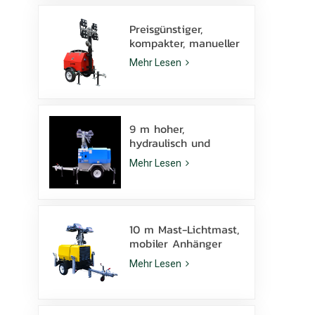
Preisgünstiger,
kompakter, manueller
Diesel-Lichtmast mit
Mehr Lesen
4 x 1000-W-
Metallhalogenidlampen
9 m hoher,
hydraulisch und
manuell
Mehr Lesen
höhenverstellbarer
mobiler Lichtmast
mit LED-
Metallhalogenidlampe
10 m Mast-Lichtmast,
mobiler Anhänger
KLT-10000V,
Mehr Lesen
Überwachung