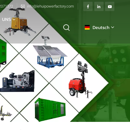
2071372
info@lehuipowerfactory.com
 UNS
Deutsch
English
français
Deutsch
italiano
русский
español