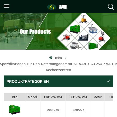
+86
info@lehuipowerfactory.com
059122071372
Heim
Spezifikationen Für Den Notstromgenerator 6LTAA8.9-G3 250 KVA Für
Rechenzentren
PRODUKTKATEGORIEN
Bild
Modell
PRP kW/kVA
ESP kW/kVA
Motor
Fule
200/250
220/275