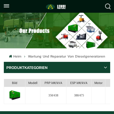
+86
info@lehuipowerfactory.com
059122071372
Heim
Wartung Und Reparatur Von Dieselgeneratoren
PRODUKTKATEGORIEN
Bild
Modell
PRP kW/kVA
ESP kW/kVA
Motor
Fu
350/438
380/475