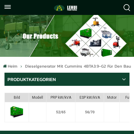
+86
info@lehuipowerfactory.com
059122071372
Heim
Dieselgenerator Mit Cummins 4BTA3.9-G2 Für Den Bau
PRODUKTKATEGORIEN
Bild
Modell
PRP kW/kVA
ESP kW/kVA
Motor
Fule
52/65
56/70