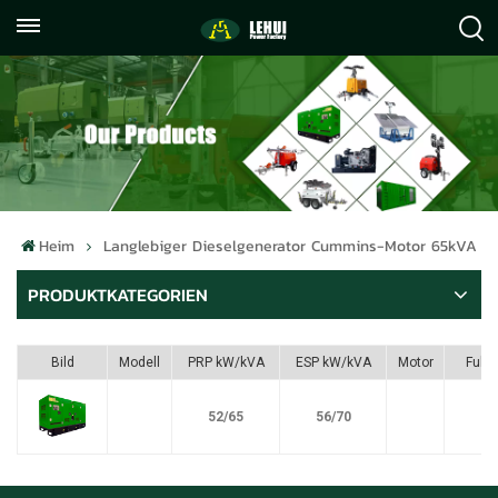
+86
info@lehuipowerfactory.com
059122071372
Heim
Langlebiger Dieselgenerator Cummins-Motor 65kVA
PRODUKTKATEGORIEN
Bild
Modell
PRP kW/kVA
ESP kW/kVA
Motor
Fule
52/65
56/70