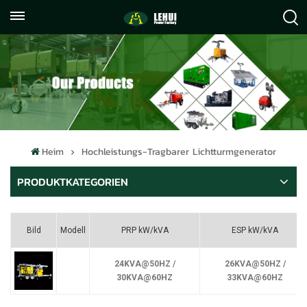
+86
info@lehuipowerfactory.com
059122071372
Heim
Hochleistungs-Tragbarer Lichtturmgenerator
PRODUKTKATEGORIEN
Bild
Modell
PRP kW/kVA
ESP kW/kVA
24KVA@50HZ /
26KVA@50HZ /
30KVA@60HZ
33KVA@60HZ