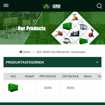
+86
info@lehuipowerfactory.com
059122071372
Heim
ISO 9001-Zertifizierter Generator
PRODUKTKATEGORIEN
Bild
Modell
PRP kW/kVA
ESP kW/kVA
Motor
Fule
32/40
35/44