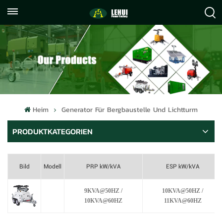
+86
info@lehuipowerfactory.com
059122071372
Heim
Generator Für Bergbaustelle Und Lichtturm
PRODUKTKATEGORIEN
Bild
Modell
PRP kW/kVA
ESP kW/kVA
9KVA@50HZ /
10KVA@50HZ /
10KVA@60HZ
11KVA@60HZ