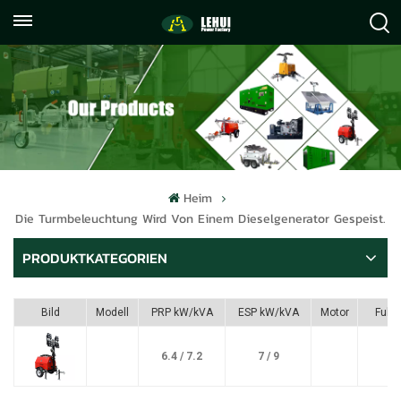
+86
info@lehuipowerfactory.com
059122071372
Heim
Die Turmbeleuchtung Wird Von Einem Dieselgenerator Gespeist.
PRODUKTKATEGORIEN
Bild
Modell
PRP kW/kVA
ESP kW/kVA
Motor
Fule
6.4 / 7.2
7 / 9