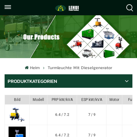
+86
info@lehuipowerfactory.com
059122071372
Heim
Turmleuchte Mit Dieselgenerator
PRODUKTKATEGORIEN
Bild
Modell
PRP kW/kVA
ESP kW/kVA
Motor
Fule
6.4 / 7.2
7 / 9
6.4 / 7.2
7 / 9