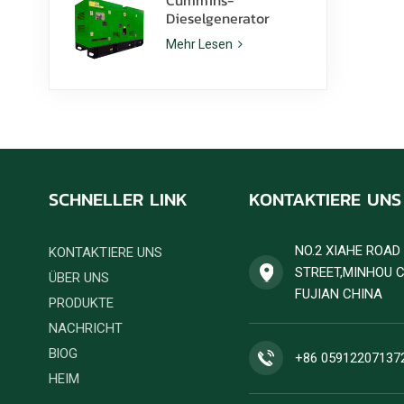
Dieselgenerator
6ZTAA13-G2 mit einer
Mehr Lesen
Nennleistung von 425
kVA für staubige
Klimazonen
SCHNELLER LINK
KONTAKTIERE UNS
NO.2 XIAHE ROA
KONTAKTIERE UNS
STREET,MINHOU 
ÜBER UNS
FUJIAN CHINA
PRODUKTE
NACHRICHT
BlOG
+86 05912207137
HEIM