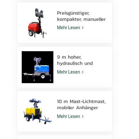
Preisgünstiger,
kompakter, manueller
Diesel-Lichtmast mit
Mehr Lesen
4 x 1000-W-
Metallhalogenidlampen
9 m hoher,
hydraulisch und
manuell
Mehr Lesen
höhenverstellbarer
mobiler Lichtmast
mit LED-
Metallhalogenidlampe
10 m Mast-Lichtmast,
mobiler Anhänger
KLT-10000V,
Mehr Lesen
Überwachung