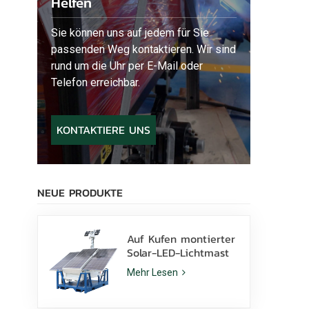
Helfen
Sie können uns auf jedem für Sie
passenden Weg kontaktieren. Wir sind
rund um die Uhr per E-Mail oder
Telefon erreichbar.
KONTAKTIERE UNS
NEUE PRODUKTE
Auf Kufen montierter
Solar-LED-Lichtmast
mit 400-W-LED-
Mehr Lesen
Lampen und Lithium-
Batterie zu verkaufen