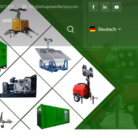
2071372
info@lehuipowerfactory.com
 UNS
Deutsch
English
français
Deutsch
italiano
русский
español