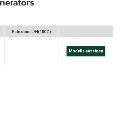
nerators
português
العربية
Melayu
r
Fule cons L/H(100%)
Indonesia
Modelle anzeigen