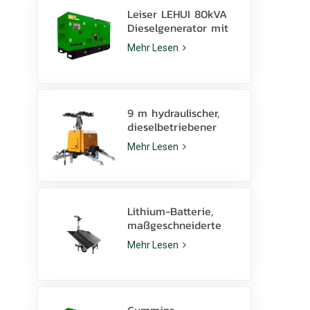
Leiser LEHUI 80kVA
Dieselgenerator mit
Cummins 4Bta3.9-G11
Mehr Lesen
Motor für den
Bergbau
9 m hydraulischer,
dieselbetriebener
mobiler Lichtmast
Mehr Lesen
mit 350 W LED-
Lampen und 1000 W
Metallhalogenid
Lithium-Batterie,
maßgeschneiderte
Solar-Lichtmast 600
Mehr Lesen
W LED-Lampen mit
Kufe
Cummins-