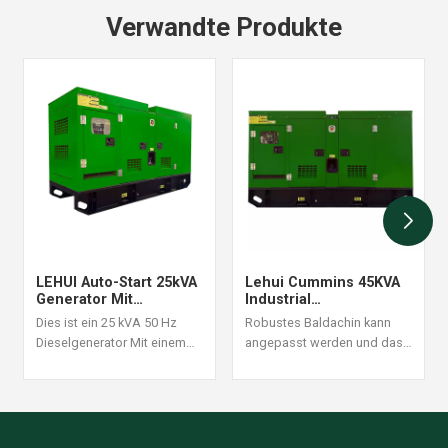
Verwandte Produkte
LEHUI Auto-Start 25kVA
Lehui Cummins 45KVA
Generator Mit
Industrial
Fernüberwachung
Dieselgenerator 60 Hz
Dies ist ein 25 kVA 50 Hz
Robustes Baldachin kann
Set 60 Hz
Dieselgenerator Mit einem
angepasst werden und das
Cummins 4B3.9-G1-Motor. Er
Design der Struktur ist
eignet sich für Szenarien mit
angemessen und
hoher
zuverlässig. Ein festgelegter
Dauerstromversorgung,
Dieselgeneratorreihenfolge
bietet stabile Leistung und
wird akzeptiert.