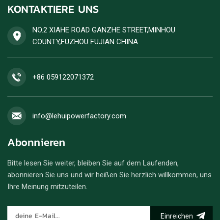
KONTAKTIERE UNS
hohe Kraftstoffeffizienz.
Einzelbestellungen für
Dieselgeneratoren werden
NO.2 XIAHE ROAD GANZHE STREET,MINHOU
angenommen.
COUNTY,FUZHOU FUJIAN CHINA
+86 059122071372
info@lehuipowerfactory.com
Abonnieren
Bitte lesen Sie weiter, bleiben Sie auf dem Laufenden,
abonnieren Sie uns und wir heißen Sie herzlich willkommen, uns
Ihre Meinung mitzuteilen.
Einreichen