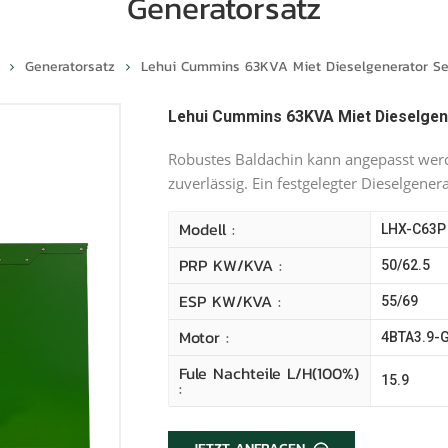
Generatorsatz
Generatorsatz
Lehui Cummins 63KVA Miet Dieselgenerator Se
Lehui Cummins 63KVA Miet Dieselgen
Robustes Baldachin kann angepasst werd
zuverlässig. Ein festgelegter Dieselgener
Modell :
LHX-C63P
PRP KW/kVA :
50/62.5
ESP KW/kVA :
55/69
Motor :
4BTA3.9-
Fule Nachteile L/H(100%)
15.9
: