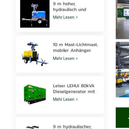
9 m hoher,
hydraulisch und
manuell
Mehr Lesen
höhenverstellbarer
mobiler Lichtmast
mit LED-
Metallhalogenidlampe
10 m Mast-Lichtmast,
mobiler Anhänger
KLT-10000V,
Mehr Lesen
Überwachung
Leiser LEHUI 80kVA
Dieselgenerator mit
Cummins 4Bta3.9-G11
Mehr Lesen
Motor für den
Bergbau
9 m hydraulischer,