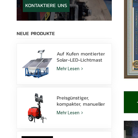
KONTAKTIERE UNS
NEUE PRODUKTE
Auf Kufen montierter
Solar-LED-Lichtmast
mit 400-W-LED-
Mehr Lesen
Lampen und Lithium-
Batterie zu verkaufen
Preisgünstiger,
kompakter, manueller
Diesel-Lichtmast mit
Mehr Lesen
4 x 1000-W-
Metallhalogenidlampen