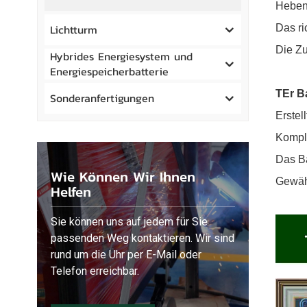
Heben 
Lichtturm
Das ri
Die Zu
Hybrides Energiesystem und
Energiespeicherbatterie
T
Er B
Sonderanfertigungen
Erstel
Komple
Das B
Wie Können Wir Ihnen
Gewähr
Helfen
Sie können uns auf jedem für Sie
passenden Weg kontaktieren. Wir sind
rund um die Uhr per E-Mail oder
Telefon erreichbar.