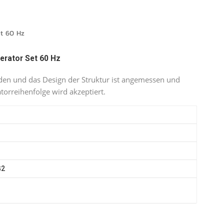
português
العربية
t 60 Hz
Melayu
erator Set 60 Hz
Indonesia
en und das Design der Struktur ist angemessen und
atorreihenfolge wird akzeptiert.
G2