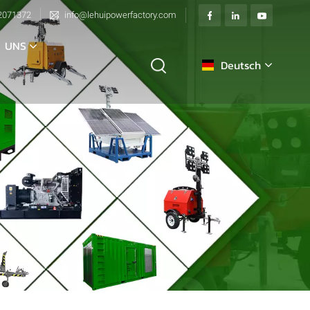
2071372
info@lehuipowerfactory.com
 UNS
Deutsch
English
français
Deutsch
italiano
русский
español