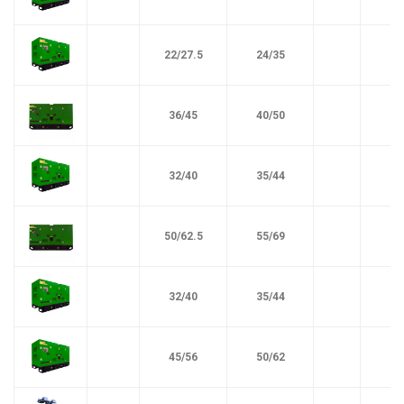
22/27.5
24/35
36/45
40/50
32/40
35/44
50/62.5
55/69
32/40
35/44
45/56
50/62