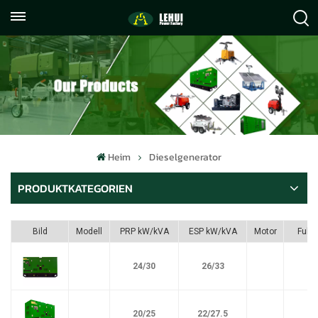
+86
info@lehuipowerfactory.com
059122071372
Heim
Dieselgenerator
PRODUKTKATEGORIEN
Bild
Modell
PRP kW/kVA
ESP kW/kVA
Motor
Fule
24/30
26/33
20/25
22/27.5