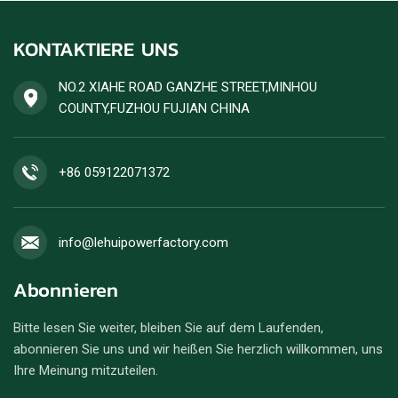
Dauerstromversorgung,
Dieselgeneratorreihenfolge
bietet stabile Leistung und
wird akzeptiert.
KONTAKTIERE UNS
hohe Kraftstoffeffizienz.
Einzelbestellungen für
Dieselgeneratoren werden
NO.2 XIAHE ROAD GANZHE STREET,MINHOU
angenommen.
COUNTY,FUZHOU FUJIAN CHINA
+86 059122071372
info@lehuipowerfactory.com
Abonnieren
Bitte lesen Sie weiter, bleiben Sie auf dem Laufenden,
abonnieren Sie uns und wir heißen Sie herzlich willkommen, uns
Ihre Meinung mitzuteilen.