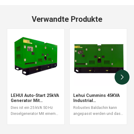
Verwandte Produkte
LEHUI Auto-Start 25kVA
Lehui Cummins 45KVA
Generator Mit
Industrial
Fernüberwachung
Dieselgenerator 60 Hz
Dies ist ein 25 kVA 50 Hz
Robustes Baldachin kann
Set 60 Hz
Dieselgenerator Mit einem
angepasst werden und das
Cummins 4B3.9-G1-Motor. Er
Design der Struktur ist
eignet sich für Szenarien mit
angemessen und
hoher
zuverlässig. Ein festgelegter