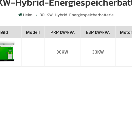
KW-Hybrid-Energiespeicherbatt
Heim
30-KW-Hybrid-Energiespeicherbatterie
Bild
Modell
PRP kW/kVA
ESP kW/kVA
Moto
30KW
33KW