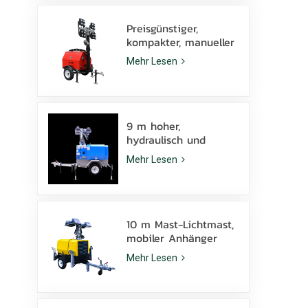
Preisgünstiger,
kompakter, manueller
Diesel-Lichtmast mit
Mehr Lesen
4 x 1000-W-
Metallhalogenidlampen
9 m hoher,
hydraulisch und
manuell
Mehr Lesen
höhenverstellbarer
mobiler Lichtmast
mit LED-
Metallhalogenidlampe
10 m Mast-Lichtmast,
mobiler Anhänger
KLT-10000V,
Mehr Lesen
Überwachung