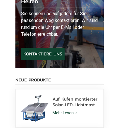
Helfen
Sie können uns auf jedem für Sie
passenden Weg kontaktieren. Wir sind
rund um die Uhr per E-Mail oder
Telefon erreichbar.
KONTAKTIERE UNS
NEUE PRODUKTE
Auf Kufen montierter
Solar-LED-Lichtmast
mit 400-W-LED-
Mehr Lesen
Lampen und Lithium-
Batterie zu verkaufen