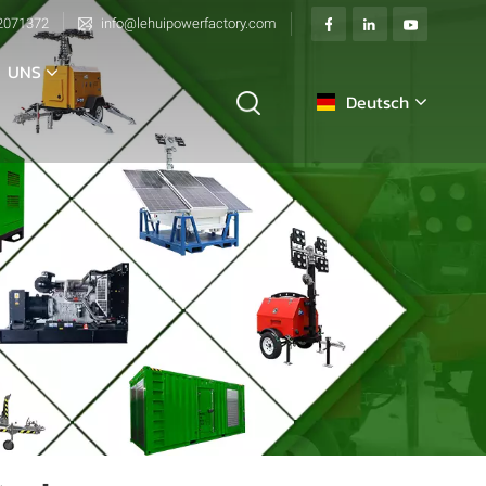
2071372
info@lehuipowerfactory.com
 UNS
Deutsch
English
français
Deutsch
italiano
русский
español