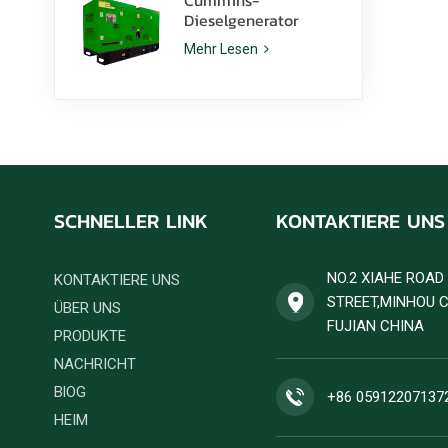
Dieselgenerator
6ZTAA13-G2 mit einer
Mehr Lesen
Nennleistung von 425
kVA für staubige
Klimazonen
SCHNELLER LINK
KONTAKTIERE UNS
NO.2 XIAHE ROA
KONTAKTIERE UNS
STREET,MINHOU 
ÜBER UNS
FUJIAN CHINA
PRODUKTE
NACHRICHT
BlOG
+86 05912207137
HEIM