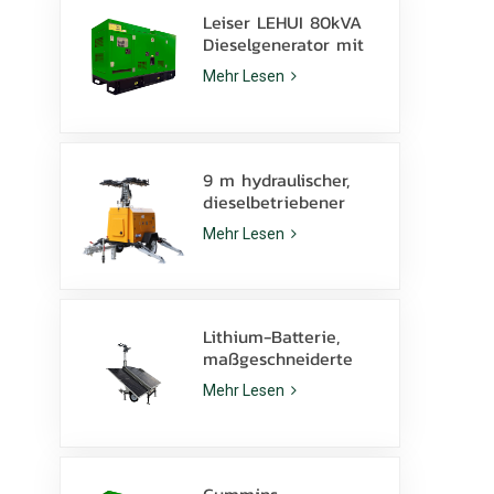
Leiser LEHUI 80kVA
Dieselgenerator mit
Cummins 4Bta3.9-G11
Mehr Lesen
Motor für den
Bergbau
9 m hydraulischer,
dieselbetriebener
mobiler Lichtmast
Mehr Lesen
mit 350 W LED-
Lampen und 1000 W
Metallhalogenid
Lithium-Batterie,
maßgeschneiderte
Solar-Lichtmast 600
Mehr Lesen
W LED-Lampen mit
Kufe
Cummins-