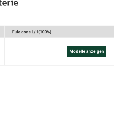
erie
português
العربية
Melayu
r
Fule cons L/H(100%)
Indonesia
Modelle anzeigen