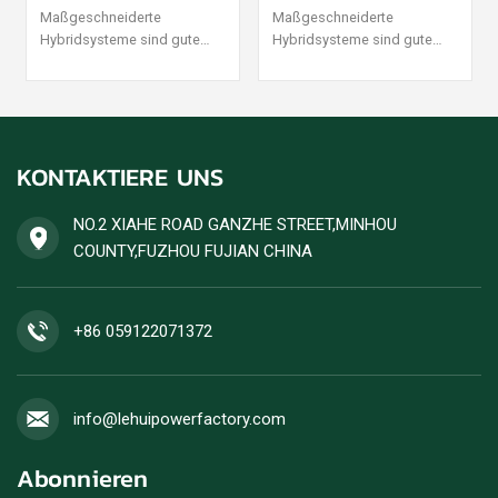
100 KW
1000 KW
Maßgeschneiderte
Maßgeschneiderte
Hybridsysteme sind gute
Hybridsysteme sind gute
Partner für Solarenergie und
Partner für Solarenergie und
Generatorsätze.
Generatorsätze.
KONTAKTIERE UNS
NO.2 XIAHE ROAD GANZHE STREET,MINHOU
COUNTY,FUZHOU FUJIAN CHINA
+86 059122071372
info@lehuipowerfactory.com
Abonnieren