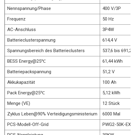
Nennspannung/Phase
400 V/3P
Frequenz
50 Hz
AC-Anschluss
3P4W
Batterieclusterspannung
614,4 V
Spannungsbereich des Batterieclusters
537,6 bis 691,2 
BESS Energy@25
℃
61,44 kWh
Batteriepackspannung
51,2 V
Akkukapazität
100 Ah
Pack Energy@25
℃
5,12 kWh
Menge (VE)
12 Stück
Zyklus
Leben@90%
Verteidigungsministerium
6000 Mal
PCS-Modell-Off-Grid
PWG2-50K-EX