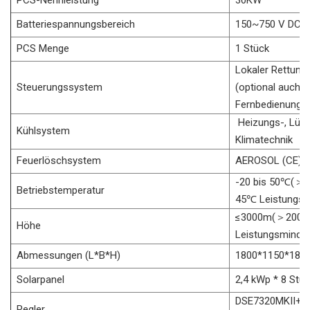
PCS-Nennleistung
30KW
Batteriespannungsbereich
150~750 V DC
PCS Menge
1 Stück
Lokaler Rettung
Steuerungssystem
(optional auch p
Fernbedienung)
Heizungs-, Lüf
Kühlsystem
Klimatechnik
Feuerlöschsystem
AEROSOL (CE)
-20 bis 50
℃
(
＞
Betriebstemperatur
45
℃
Leistungsm
≤3000m(
＞
200
Höhe
Leistungsminde
Abmessungen (L*B*H)
1800*1150*18
Solarpanel
2,4 kWp * 8 Stü
DSE7320MKII+D
Regler