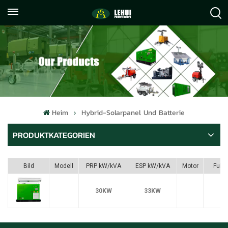
+86
info@lehuipowerfactory.com
059122071372
Heim
Hybrid-Solarpanel Und Batterie
PRODUKTKATEGORIEN
Bild
Modell
PRP kW/kVA
ESP kW/kVA
Motor
Fule
30KW
33KW