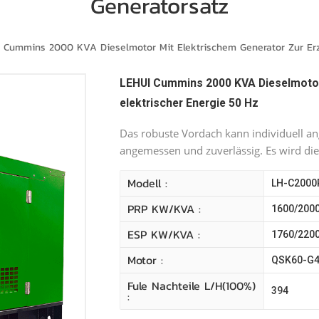
Generatorsatz
 Cummins 2000 KVA Dieselmotor Mit Elektrischem Generator Zur Erz
LEHUI Cummins 2000 KVA Dieselmotor
elektrischer Energie 50 Hz
Das robuste Vordach kann individuell an
angemessen und zuverlässig. Es wird di
Modell :
LH-C2000
PRP KW/kVA :
1600/200
ESP KW/kVA :
1760/220
Motor :
QSK60-G
Fule Nachteile L/H(100%)
394
: