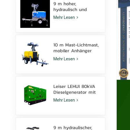
9 m hoher,
hydraulisch und
manuell
Mehr Lesen
höhenverstellbarer
mobiler Lichtmast
mit LED-
Metallhalogenidlampe
10 m Mast-Lichtmast,
mobiler Anhänger
KLT-10000V,
Mehr Lesen
Überwachung
Leiser LEHUI 80kVA
Dieselgenerator mit
Cummins 4Bta3.9-G11
Mehr Lesen
Motor für den
Bergbau
9 m hydraulischer,