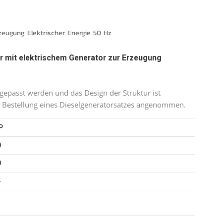
português
العربية
eugung Elektrischer Energie 50 Hz
Melayu
 mit elektrischem Generator zur Erzeugung
Indonesia
gepasst werden und das Design der Struktur ist
e Bestellung eines Dieselgeneratorsatzes angenommen.
P
0
0
4