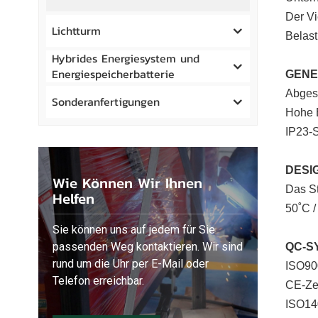
Der Vi
Lichtturm
Belast
Hybrides Energiesystem und
Energiespeicherbatterie
GEN
Abgest
Sonderanfertigungen
Hohe E
IP23-
DESI
Wie Können Wir Ihnen
Das S
Helfen
50˚C /
Sie können uns auf jedem für Sie
passenden Weg kontaktieren. Wir sind
QC-S
rund um die Uhr per E-Mail oder
ISO900
Telefon erreichbar.
CE-Zer
ISO140