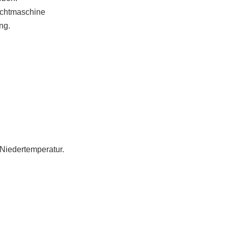
ichtmaschine
ng.
 Niedertemperatur.