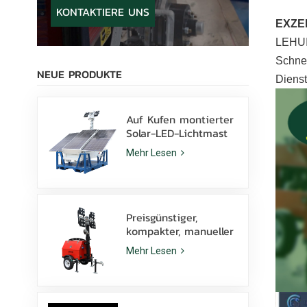
KONTAKTIERE UNS
EXZE
LEHUI
Schnel
NEUE PRODUKTE
Dienst
Auf Kufen montierter
Solar-LED-Lichtmast
mit 400-W-LED-
Mehr Lesen
Lampen und Lithium-
Batterie zu verkaufen
Preisgünstiger,
kompakter, manueller
Diesel-Lichtmast mit
Mehr Lesen
4 x 1000-W-
Metallhalogenidlampen