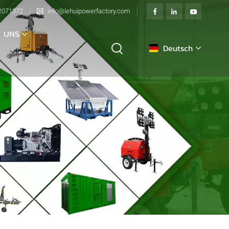
2071372
info@lehuipowerfactory.com
 UNS
Deutsch
English
français
Deutsch
italiano
русский
español